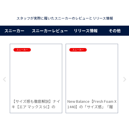
スタッフが実際に履いたスニーカーのレビューとリリース情報
スニーカー
スニーカーレビュー
リリース情報
その他
スニーカー
スニーカー
ーの
【サイズ感も徹底解説】ナイ
New Balance【Fresh Foam X
プー
因と
キ【エア マックス SC】の
1440】の「サイズ感」「履
E
「サイズ感」「履き心地」
き心地」「普段使い」を1ヵ
心
「普段使い」を1ヵ月間履い
月間履いた感想
間
た感想