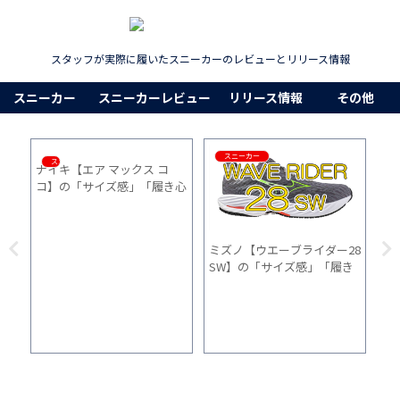
スタッフが実際に履いたスニーカーのレビューとリリース情報
スニーカー
スニーカーレビュー
リリース情報
その他
スニーカー
スニーカー
ナイキ【エア マックス コ
ニ
心
コ】の「サイズ感」「履き心
Fo
間
地」「普段使い」を1ヵ月間
レ
履いた感想
地
ミズノ【ウエーブライダー28
SW】の「サイズ感」「履き
心地」「普段使い」を1ヵ月
間履いた感想