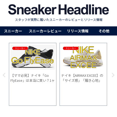
スタッフが実際に履いたスニーカーのレビューとリリース情報
スニーカー
スニーカーレビュー
リリース情報
その他
スニーカー
スニーカー
も
臭
対
レザ
【ママ必見】ナイキ「Go
ナイキ【AIRMAX EXCEE】の
・評
FlyEase」は本当に買い？1ヶ
「サイズ感」「履き心地」
て
月間、普段使いした正直な口
「普段使い」を2ヵ月間履い
コミ！
た感想