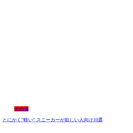
その他
とにかく”軽い” スニーカーが欲しい人向け10選