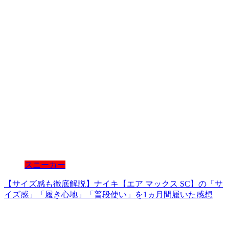
スニーカー
【サイズ感も徹底解説】ナイキ【エア マックス SC】の「サ
イズ感」「履き心地」「普段使い」を1ヵ月間履いた感想