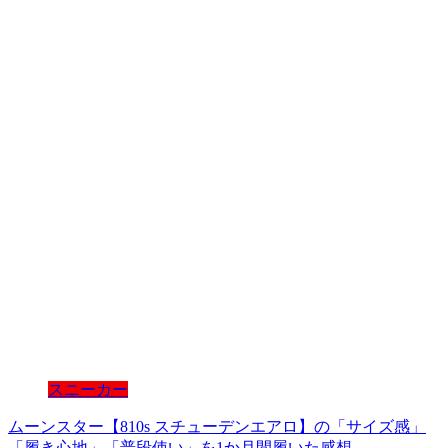
スニーカー
ムーンスター【810s スチューデンエアロ】の「サイズ感」
「履き心地」「普段使い」を1か月間履いた感想