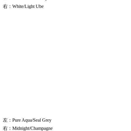
右：White/Light Ube
左：Pure Aqua/Seal Grey
右：Midnight/Champagne