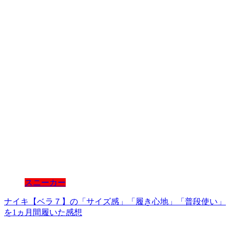
スニーカー
ナイキ【ベラ７】の「サイズ感」「履き心地」「普段使い」
を1ヵ月間履いた感想