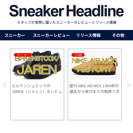
スタッフが実際に履いたスニーカーのレビューとリリース情報
スニーカー
スニーカーレビュー
リリース情報
その他
スニーカー
その他
ハラ
ビルケンシュトックの
歴代 NIKE AIR MOC 1994年の
アシ
履き
JAREN（ジャレン）をレビュ
誕生から現代までの軌跡と文
底
月
ー｜履き心地最高のビジネス
化的意義
心
シューズです。