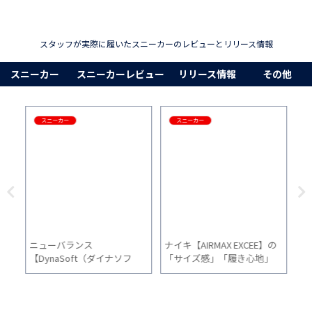
スタッフが実際に履いたスニーカーのレビューとリリース情報
スニーカー
スニーカーレビュー
リリース情報
その他
スニーカー
スニーカー
】の
ニューバランス
ナイキ【AIRMAX EXCEE】の
CO
」
【DynaSoft（ダイナソフ
「サイズ感」「履き心地」
H
い
ト） 900 v2】レビュー！初
「普段使い」を2ヵ月間履い
的
心者にもおすすめのコスパ最
た感想
強モデル