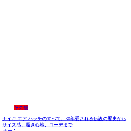
その他
ナイキ エア ハラチのすべて。30年愛される伝説の歴史から
サイズ感、履き心地、コーデまで
ホーム