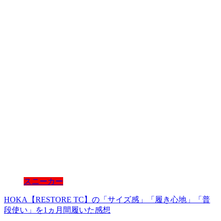
スニーカー
HOKA【RESTORE TC】の「サイズ感」「履き心地」「普
段使い」を1ヵ月間履いた感想