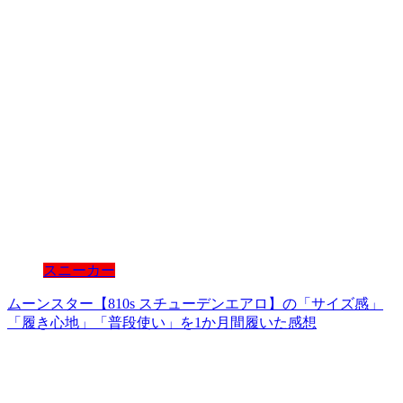
スニーカー
ムーンスター【810s スチューデンエアロ】の「サイズ感」
「履き心地」「普段使い」を1か月間履いた感想