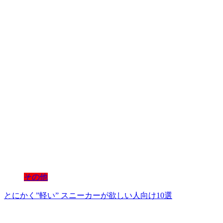
その他
とにかく”軽い” スニーカーが欲しい人向け10選