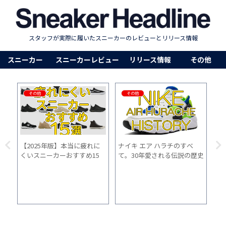
スタッフが実際に履いたスニーカーのレビューとリリース情報
スニーカー
スニーカーレビュー
リリース情報
その他
その他
スニーカー
【シダス】インソール コン
ニューバランス【Fresh
ニ
歴史
フォート3Dの実力は？ニュ
Foam X 880v15】の「サイズ
【
、コ
ーバランスのインソールと比
感」「履き心地」「普段使
感
較して分かった違い
い」を1ヵ月間履いた感想
い