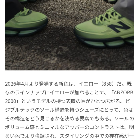
2026年4月より登場する新色は、イエロー（858）だ。既
存のラインナップにイエローが加わることで、「ABZORB
2000」というモデルの持つ表情の幅がひとつ広がる。ビ
ジブルテックのソール構造を持つシューズにとって、色は
その構造をどう見せるかを決める要素でもある。ソールの
ボリューム感とミニマルなアッパーのコントラストは、明
るい色でより強調され、スタイリングの中での存在感が一