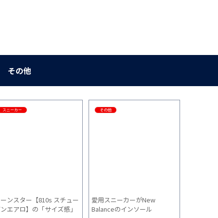
その他
スニーカー
その他
その他
ーンスター【810s スチュー
愛用スニーカーがNew
大人の落
デンエアロ】の「サイズ感」
Balanceのインソール
う“控えめ