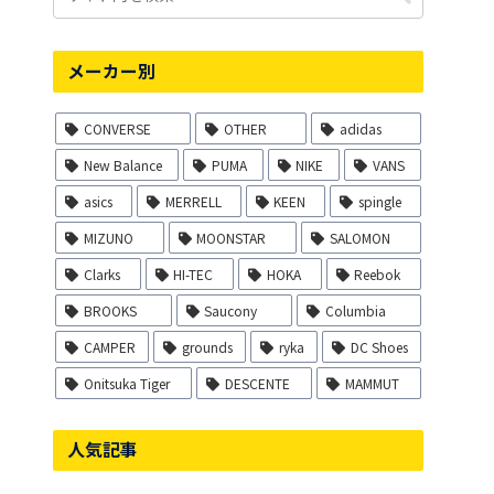
メーカー別
CONVERSE
OTHER
adidas
New Balance
PUMA
NIKE
VANS
asics
MERRELL
KEEN
spingle
MIZUNO
MOONSTAR
SALOMON
Clarks
HI-TEC
HOKA
Reebok
BROOKS
Saucony
Columbia
CAMPER
grounds
ryka
DC Shoes
Onitsuka Tiger
DESCENTE
MAMMUT
人気記事