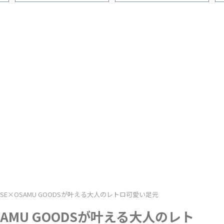
的に履きやすく改造してみた
「サイズ感」「履き心地」
「普段使い」を1ヵ月間履いた
感想
RSE×OSAMU GOODSが叶える大人のレトロ可愛い足元
SAMU GOODSが叶える大人のレト