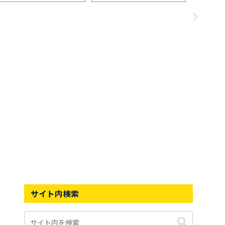
「履き心地」「普段使い」を1
「Supportive Rebound
ー10選
か月間履いた感想
Insole」で激変した件
サイト内検索