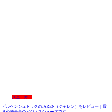
スニーカー
ビルケンシュトックのJAREN（ジャレン）をレビュー｜履
き心地最高のビジネスシューズです。