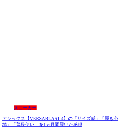
スニーカー
アシックス【VERSABLAST 4】の「サイズ感」「履き心
地」「普段使い」を1ヵ月間履いた感想