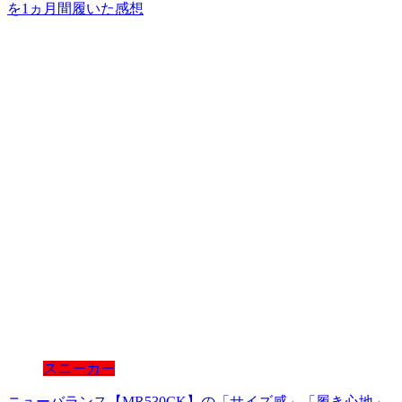
を1ヵ月間履いた感想
スニーカー
ニューバランス【MR530CK】の「サイズ感」「履き心地」