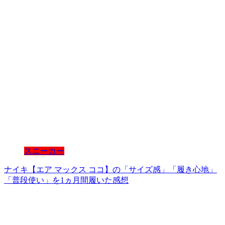
スニーカー
ナイキ【エア マックス ココ】の「サイズ感」「履き心地」
「普段使い」を1ヵ月間履いた感想