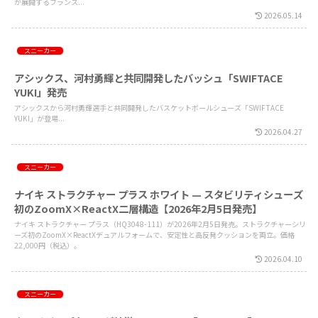
が展開するフランス...
2026.05.14
スニーカー
アシックス、河村勇輝と共同開発したバッシュ「SWIFTACE
YUKI」発売
アシックスから河村勇輝選手と共同開発したバスケットボールシューズ「SWIFTACE
YUKI」が登場...
2026.04.27
スニーカー
ナイキ ストラクチャー プラス ホワイト — スタビリティシューズ
初のZoomX×ReactX二層構造【2026年2月5日発売】
ナイキ ストラクチャー プラス（HQ3048-111）が2026年2月5日発売。ストラクチャーシリ
ーズ初のZoomX×ReactXデュアルフォームで、安定性と高反発クッションを両立。価格
22,000円（税込）。
2026.04.10
スニーカー