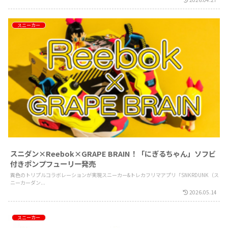
スニーカー
スニダン×Reebok×GRAPE BRAIN！「にぎるちゃん」ソフビ
付きポンプフューリー発売
異色のトリプルコラボレーションが実現スニーカー&トレカフリマアプリ「SNKRDUNK（ス
ニーカーダン...
2026.05.14
スニーカー