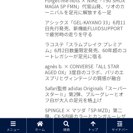
Forget-me-nots × NIKE「T90 SHOX
MAGIA SP FMN」代官山発、リオのカ
ーニバルを足元に解放する一足
アシックス「GEL-KAYANO 33」6月11
日先行発売、新機能FLUIDSUPPORT
で疲労時の走りを守る
ラコステ「スラムブレイク プレミア
ム」6月2日数量限定発売、60年超のコ
ートレガシーが足元に宿る
agnès b. × CONVERSE「ALL STAR
AGED OX」3度目のコラボ、パリのエ
スプリとヴィンテージの質感が融合
Safari監修 adidas Originals「スーパー
スターⅡ」第2弾、ブルーグレーとオ
フ白が大人の足元を格上げ
SPINGLE × マツダ「SP-MZD」第二
弾、CX-5内装カラーとカンガルーレザ
ーが融合したドライビングシューズ
メニュー
ホーム
検索
トップ
サイドバー
SPINGLE × 広島電鉄「SP-1076」350