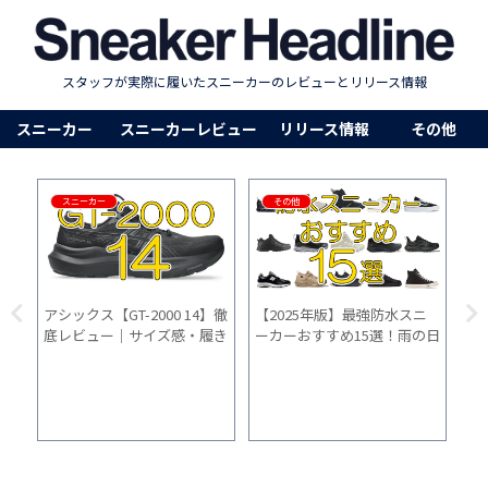
スタッフが実際に履いたスニーカーのレビューとリリース情報
スニーカー
スニーカーレビュー
リリース情報
その他
その他
スニーカー
ムーンスター【810s スチュ
NI
ーデンエアロ】の「サイズ
チ
感」「履き心地」「普段使
心
い」を1か月間履いた感想
間
ニ
ナイキ エア ハラチのすべ
の日
て。30年愛される伝説の歴史
方ガ
からサイズ感、履き心地、コ
ーデまで