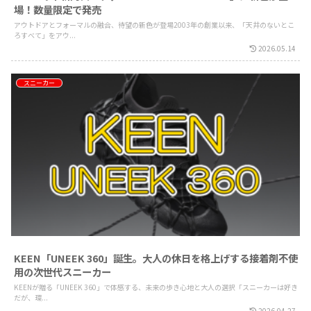
場！数量限定で発売
アウトドアとフォーマルの融合、待望の新色が登場2003年の創業以来、「天井のないとこ
ろすべて」をアウ...
2026.05.14
スニーカー
KEEN「UNEEK 360」誕生。大人の休日を格上げする接着剤不使
用の次世代スニーカー
KEENが贈る「UNEEK 360」で体感する、未来の歩き心地と大人の選択「スニーカーは好き
だが、環...
2026.04.27