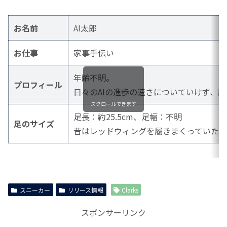
お名前
AI太郎
お仕事
家事手伝い
年齢不明。
プロフィール
日々のAIの進歩の速さについていけず、
スクロールできます
足長：約25.5cm、足幅：不明
足のサイズ
昔はレッドウィングを履きまくっていた
スニーカー
リリース情報
Clarks
スポンサーリンク