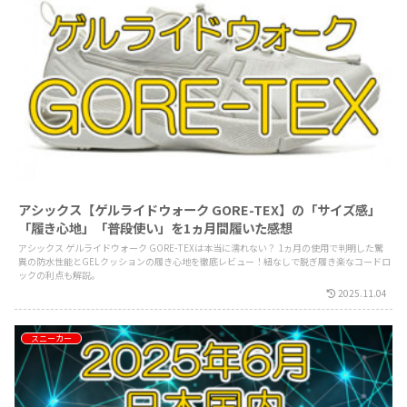
アシックス【ゲルライドウォーク GORE-TEX】の「サイズ感」
「履き心地」「普段使い」を1ヵ月間履いた感想
アシックス ゲルライドウォーク GORE-TEXは本当に濡れない？ 1ヵ月の使用で判明した驚
異の防水性能とGELクッションの履き心地を徹底レビュー！紐なしで脱ぎ履き楽なコードロ
ックの利点も解説。
2025.11.04
スニーカー