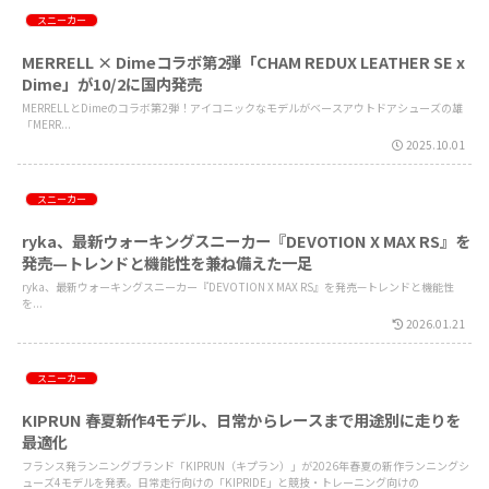
スニーカー
MERRELL × Dimeコラボ第2弾「CHAM REDUX LEATHER SE x
Dime」が10/2に国内発売
MERRELLとDimeのコラボ第2弾！アイコニックなモデルがベースアウトドアシューズの雄
「MERR...
2025.10.01
スニーカー
ryka、最新ウォーキングスニーカー『DEVOTION X MAX RS』を
発売—トレンドと機能性を兼ね備えた一足
ryka、最新ウォーキングスニーカー『DEVOTION X MAX RS』を発売—トレンドと機能性
を...
2026.01.21
スニーカー
KIPRUN 春夏新作4モデル、日常からレースまで用途別に走りを
最適化
フランス発ランニングブランド「KIPRUN（キプラン）」が2026年春夏の新作ランニングシ
ューズ4モデルを発表。日常走行向けの「KIPRIDE」と競技・トレーニング向けの