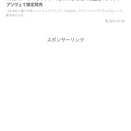
プリヴェで限定発売
【日本初上陸】NY発フットウェアブランド「Dybbuk」がプリンチペプリヴェでローンチ。
即完売の人気...
2025.10.09
スポンサーリンク