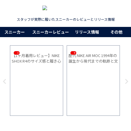
スタッフが実際に履いたスニーカーのレビューとリリース情報
スニーカー
スニーカーレビュー
リリース情報
その他
その他
その他
OC 1994年の
“脱ぎ履きしやすさ”重視のス
ワイドパンツに合うスニー
での軌跡と文
ニーカー10選｜子育てママパ
ー10選｜シルエット別
パ・妊婦さんにおすすめのス
リッポン系を紹介