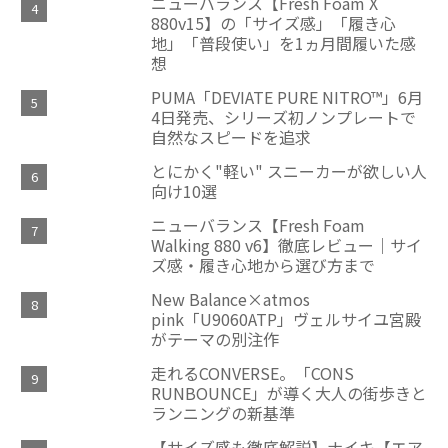
ニューバランス【Fresh Foam X
880v15】の「サイズ感」「履き心
地」「普段使い」を1ヵ月間履いた感
想
PUMA「DEVIATE PURE NITRO™」6月
4日発売、シリーズ初ノンプレートで
自然なスピードを追求
とにかく"軽い" スニーカーが欲しい人
向け10選
ニューバランス【Fresh Foam
Walking 880 v6】徹底レビュー｜サイ
ズ感・履き心地から選び方まで
New Balance×atmos
pink「U9060ATP」ヴェルサイユ宮殿
がテーマの別注作
走れるCONVERSE。「CONS
RUNBOUNCE」が導く大人の街歩きと
ランニングの新基準
【サイズ感も徹底解説】ナイキ【エア