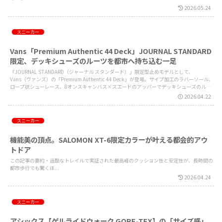
2026.05.24
スニーカー
Vans「Premium Authentic 44 Deck」JOURNAL STANDARD
限定、デッキシューズのルーツを都市へ持ち込む一足
「JOURNAL STANDARD（ジャーナル スタンダード）」限定型止めモデルとして、
Vans（ヴァンズ）の「Premium Authentic 44 Deck」が登場。サイプ加工のラバーソール、
ロープ状シューレース、8オンスキャンバス×スエードのアッパーでデッキシューズのルー
ツを現代に再解釈。5月14日発売、先行予約受付中。
2026.04.22
スニーカー
機能美の頂点。SALOMON XT-6限定カラーが叶える都会的アウ
トドア
この記事の要約・過酷なトレイルで実証された最高峰のクッション性と安定性が、長時間の
都市歩行でも驚くほ...
2026.04.24
スニーカー
アシックス【ゲルライドウォーク GORE-TEX】の「サイズ感」