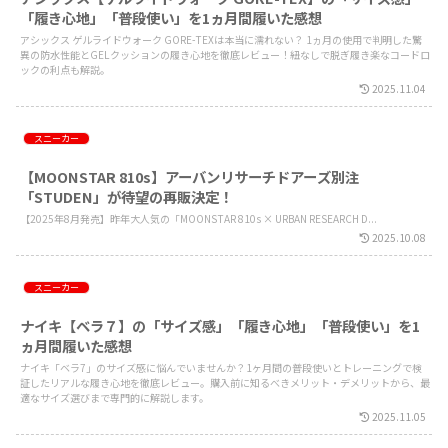
「履き心地」「普段使い」を1ヵ月間履いた感想
アシックス ゲルライドウォーク GORE-TEXは本当に濡れない？ 1ヵ月の使用で判明した驚
異の防水性能とGELクッションの履き心地を徹底レビュー！紐なしで脱ぎ履き楽なコードロ
ックの利点も解説。
2025.11.04
スニーカー
【MOONSTAR 810s】アーバンリサーチドアーズ別注
「STUDEN」が待望の再販決定！
【2025年8月発売】昨年大人気の「MOONSTAR 810s × URBAN RESEARCH D...
2025.10.08
スニーカー
ナイキ【ベラ７】の「サイズ感」「履き心地」「普段使い」を1
ヵ月間履いた感想
ナイキ「ベラ7」のサイズ感に悩んでいませんか？1ヶ月間の普段使いとトレーニングで検
証したリアルな履き心地を徹底レビュー。購入前に知るべきメリット・デメリットから、最
適なサイズ選びまで専門的に解説します。
2025.11.05