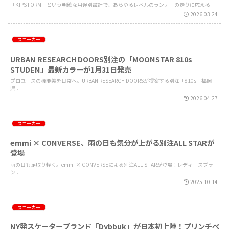
「KIPSTORM」という明確な用途別設計で、あらゆるレベルのランナーの走りに応える新提
案。
2026.03.24
スニーカー
URBAN RESEARCH DOORS別注の「MOONSTAR 810s
STUDEN」最新カラーが1月31日発売
プロユースの機能美を日常へ。URBAN RESEARCH DOORSが提案する別注「810s」福岡
県...
2026.04.27
スニーカー
emmi × CONVERSE、雨の日も気分が上がる別注ALL STARが
登場
雨の日も足取り軽く。emmi × CONVERSEによる別注ALL STARが登場！レディースブラ
ン...
2025.10.14
スニーカー
NY発スケーターブランド「Dybbuk」が日本初上陸！プリンチペ