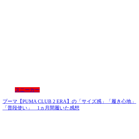
スニーカー
プーマ【PUMA CLUB 2 ERA】の「サイズ感」「履き心地」
「普段使い」 1ヵ月間履いた感想