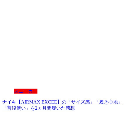
スニーカー
ナイキ【AIRMAX EXCEE】の「サイズ感」「履き心地」
「普段使い」を2ヵ月間履いた感想