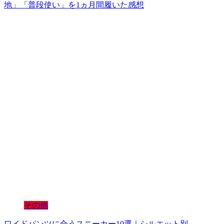
地」「普段使い」を1ヵ月間履いた感想
その他
ワイドパンツに合うスニーカー10選｜シルエット別