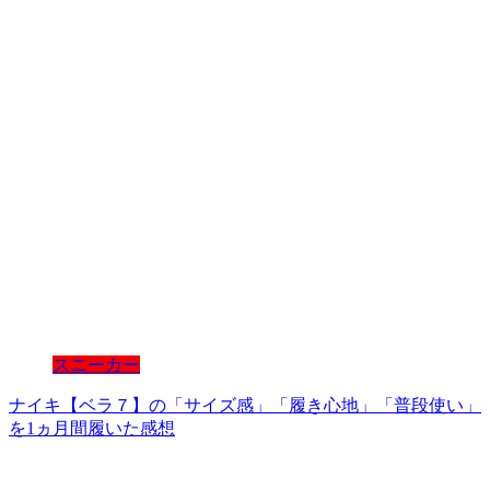
スニーカー
ナイキ【ベラ７】の「サイズ感」「履き心地」「普段使い」
を1ヵ月間履いた感想