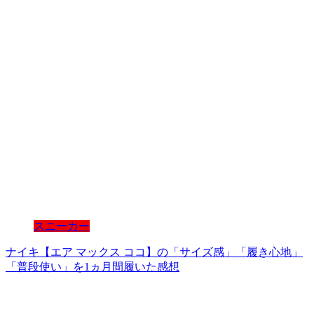
スニーカー
ナイキ【エア マックス ココ】の「サイズ感」「履き心地」
「普段使い」を1ヵ月間履いた感想