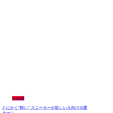
その他
とにかく”軽い” スニーカーが欲しい人向け10選
ホーム