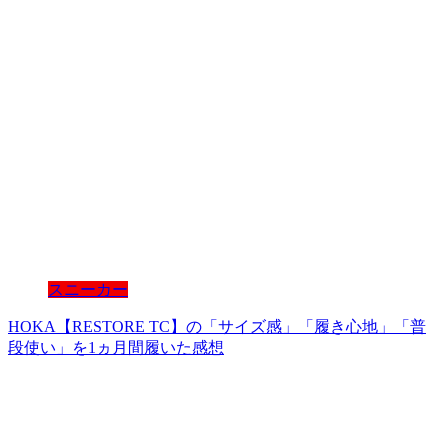
スニーカー
HOKA【RESTORE TC】の「サイズ感」「履き心地」「普
段使い」を1ヵ月間履いた感想