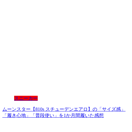
スニーカー
ムーンスター【810s スチューデンエアロ】の「サイズ感」
「履き心地」「普段使い」を1か月間履いた感想