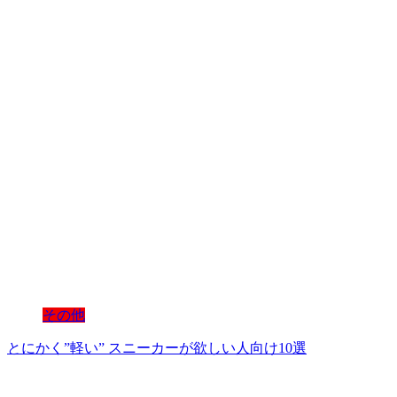
その他
とにかく”軽い” スニーカーが欲しい人向け10選