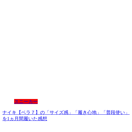
スニーカー
ナイキ【ベラ７】の「サイズ感」「履き心地」「普段使い」
を1ヵ月間履いた感想