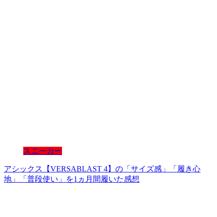
スニーカー
アシックス【VERSABLAST 4】の「サイズ感」「履き心
地」「普段使い」を1ヵ月間履いた感想