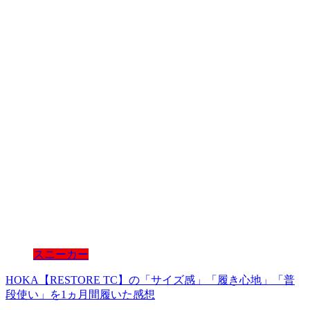
スニーカー
HOKA【RESTORE TC】の「サイズ感」「履き心地」「普
段使い」を1ヵ月間履いた感想