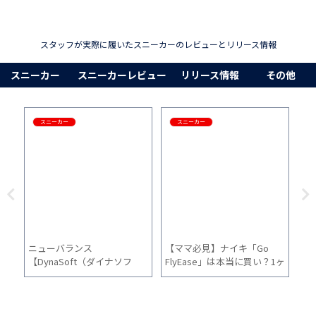
スタッフが実際に履いたスニーカーのレビューとリリース情報
スニーカー
スニーカーレビュー
リリース情報
その他
スニーカー
スニーカー
に
ニューバランス
【ママ必見】ナイキ「Go
アシ
5
【DynaSoft（ダイナソフ
FlyEase」は本当に買い？1ヶ
4
較
ト） 900 v2】レビュー！初
月間、普段使いした正直な口
地
心者にもおすすめのコスパ最
コミ！
履
強モデル