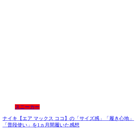
スニーカー
ナイキ【エア マックス ココ】の「サイズ感」「履き心地」
「普段使い」を1ヵ月間履いた感想