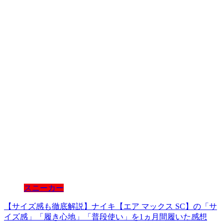
スニーカー
【サイズ感も徹底解説】ナイキ【エア マックス SC】の「サ
イズ感」「履き心地」「普段使い」を1ヵ月間履いた感想