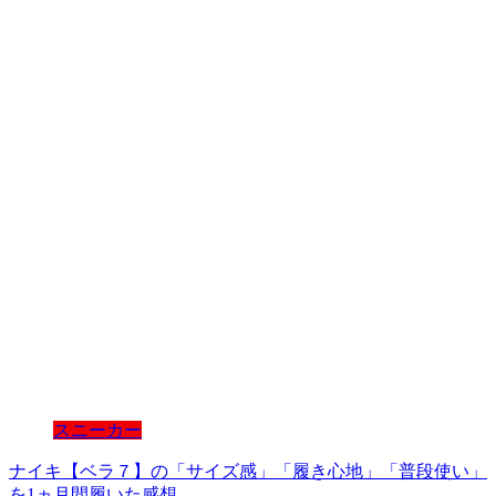
スニーカー
ナイキ【ベラ７】の「サイズ感」「履き心地」「普段使い」
を1ヵ月間履いた感想