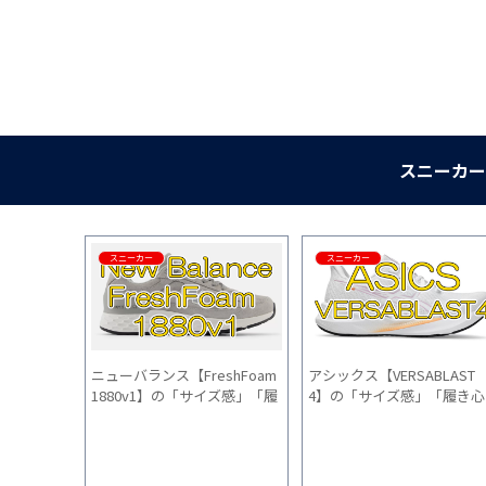
スニーカー
スニーカー
スニーカー
XCEE】の
ニューバランス【FreshFoam
アシックス【VERSABLAST
き心地」
1880v1】の「サイズ感」「履
4】の「サイズ感」「履き心
月間履いた
き心地」「普段使い」を1ヵ月
地」「普段使い」を1ヵ月間
間履いた感想
いた感想