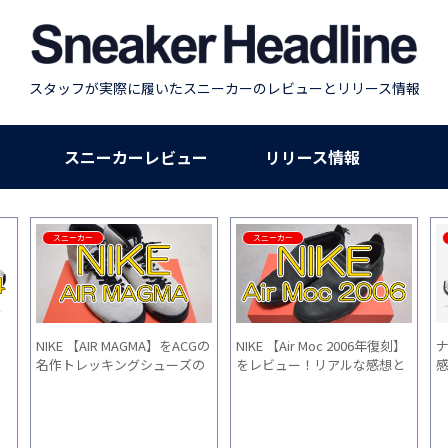
スタッフが実際に履いたスニーカーのレビューとリリース情報
スニーカーレビュー
リリース情報
スニーカー
スニーカー
NIKE 【AIR MAGMA】をACGの
NIKE 【Air Moc 2006年復刻】
名作トレッキングシューズの
をレビュー！リアルな感想と
履
感想とサイズ感をご紹介（復
サイズ感をご紹介
刻版）