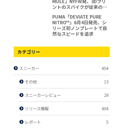
MULE」NYFW発、3Dプリ
ントのスパイクが従来の概
念を超える
PUMA「DEVIATE PURE
NITRO™」6月4日発売、シ
リーズ初ノンプレートで自
然なスピードを追求
カテゴリー
スニーカー
454
その他
13
スニーカーレビュー
29
リリース情報
404
レポート
5