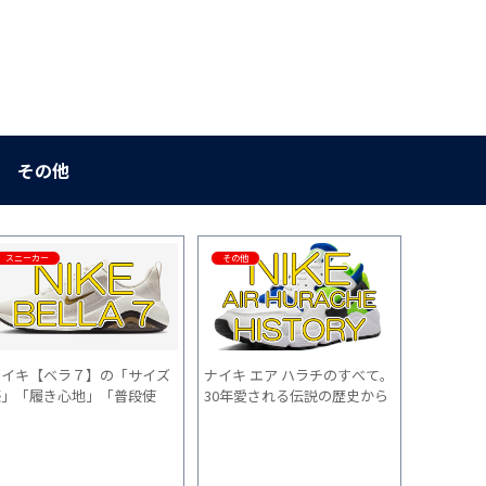
その他
スニーカー
その他
その他
ナイキ【ベラ７】の「サイズ
ナイキ エア ハラチのすべて。
とにかく”
感」「履き心地」「普段使
30年愛される伝説の歴史から
欲しい人向
い」を1ヵ月間履いた感想
サイズ感、履き心地、コーデ
まで