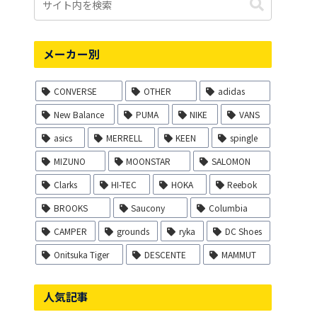
メーカー別
CONVERSE
OTHER
adidas
New Balance
PUMA
NIKE
VANS
asics
MERRELL
KEEN
spingle
MIZUNO
MOONSTAR
SALOMON
Clarks
HI-TEC
HOKA
Reebok
BROOKS
Saucony
Columbia
CAMPER
grounds
ryka
DC Shoes
Onitsuka Tiger
DESCENTE
MAMMUT
人気記事