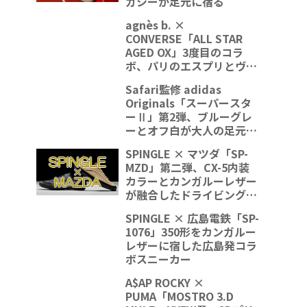
ガシーが足元に宿る
agnès b. ×
CONVERSE「ALL STAR
AGED OX」3度目のコラ
ボ、パリのエスプリとヴィ
ンテージの質感が融合
Safari監修 adidas
Originals「スーパースタ
ーⅡ」第2弾、ブルーグレ
ーとオフ白が大人の足元を
格上げ
SPINGLE × マツダ「SP-
MZD」第二弾、CX-5内装
カラーとカンガルーレザー
が融合したドライビングシ
ューズ
SPINGLE × 広島電鉄「SP-
1076」350形をカンガルー
レザーに宿した広島発コラ
ボスニーカー
A$AP ROCKY ×
PUMA「MOSTRO 3.D