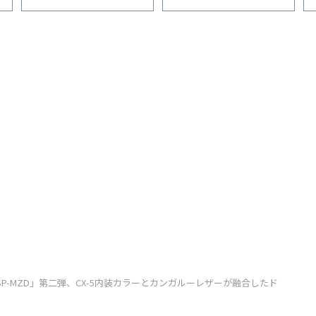
ダ「SP-MZD」第二弾、CX-5内装カラーとカンガルーレザーが融合したド