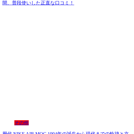
間、普段使いした正直な口コミ！
その他
歴代 NIKE AIR MOC 1994年の誕生から現代までの軌跡と文