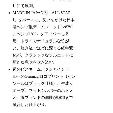
店にて展開。
MADE IN JAPANの「ALL STAR
J」をベースに、洗いをかけた日本
製ヘンプ混デニム（コットン82%
／ヘンプ18%）をアッパーに採
用。ドライでナチュラルな質感
と、履き込むほどに深まる経年変
化が、クラシックなシルエットに
新たな息吹を吹き込む。
踵のピスネーム、タンとインソー
ルへのGramicciロゴプリント（イン
ソールはブラック仕様）、生成り
テープ、マットシルバーのハトメ
と、両ブランドの個性が細部まで
融合した仕上がり。