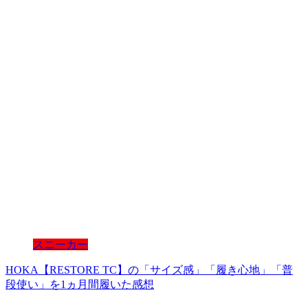
スニーカー
HOKA【RESTORE TC】の「サイズ感」「履き心地」「普
段使い」を1ヵ月間履いた感想