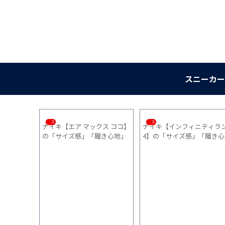
スニーカー
スニーカー
スニーカー
ナイキ【エア マックス ココ】
ナイキ【インフィニティラ
イナソフト）
の「サイズ感」「履き心地」
4】の「サイズ感」「履き心
！初心者に
「普段使い」を1ヵ月間履いた
地」「普段使い」を1ヵ月間
パ最強モデ
感想
いた感想