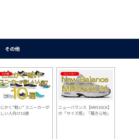
その他
その他
スニーカー
スニーカー
ニューバラ
1880v
き心地」
間履いた
にかく”軽い” スニーカーが
ニューバランス【MR530CK】
しい人向け10選
の「サイズ感」「履き心地」
「普段使い」を1か月間履いた
感想