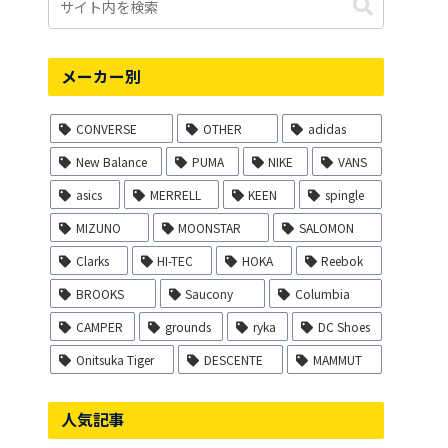
メーカー別
CONVERSE
OTHER
adidas
New Balance
PUMA
NIKE
VANS
asics
MERRELL
KEEN
spingle
MIZUNO
MOONSTAR
SALOMON
Clarks
HI-TEC
HOKA
Reebok
BROOKS
Saucony
Columbia
CAMPER
grounds
ryka
DC Shoes
Onitsuka Tiger
DESCENTE
MAMMUT
人気記事