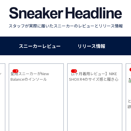
スタッフが実際に履いたスニーカーのレビューとリリース情報
スニーカーレビュー
リリース情報
その他
スニーカー
ン
愛用スニーカーがNew
【1ヶ月着用レビュー】NIKE
Balanceのインソール
SHOX R4のサイズ感と履き心
履
「Supportive Rebound
地を徹底解説！
Insole」で激変した件
と
欲