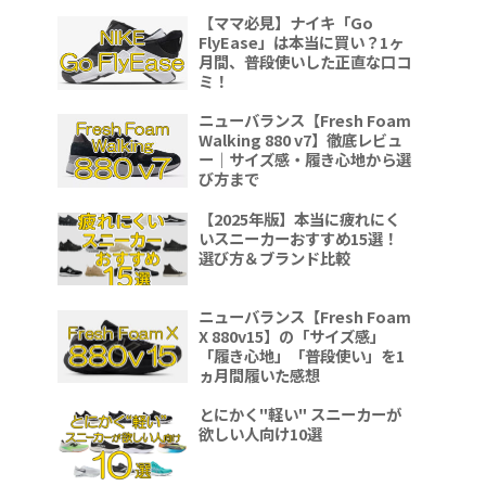
【ママ必見】ナイキ「Go
FlyEase」は本当に買い？1ヶ
月間、普段使いした正直な口コ
ミ！
ニューバランス【Fresh Foam
Walking 880 v7】徹底レビュ
ー｜サイズ感・履き心地から選
び方まで
【2025年版】本当に疲れにく
いスニーカーおすすめ15選！
選び方＆ブランド比較
ニューバランス【Fresh Foam
X 880v15】の「サイズ感」
「履き心地」「普段使い」を1
ヵ月間履いた感想
とにかく"軽い" スニーカーが
欲しい人向け10選