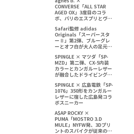
agnès b. ×
CONVERSE「ALL STAR
AGED OX」3度目のコラ
ボ、パリのエスプリとヴィ
ンテージの質感が融合
Safari監修 adidas
Originals「スーパースタ
ーⅡ」第2弾、ブルーグレ
ーとオフ白が大人の足元を
格上げ
SPINGLE × マツダ「SP-
MZD」第二弾、CX-5内装
カラーとカンガルーレザー
が融合したドライビングシ
ューズ
SPINGLE × 広島電鉄「SP-
1076」350形をカンガルー
レザーに宿した広島発コラ
ボスニーカー
A$AP ROCKY ×
PUMA「MOSTRO 3.D
MULE」NYFW発、3Dプリ
ントのスパイクが従来の概