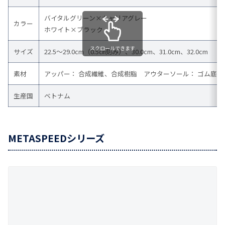
バイタルグリーン×キャリアグレー
カラー
ホワイト×ブラック
スクロールできます
サイズ
22.5～29.0cm（0.5㎝刻み）、30.0cm、31.0cm、32.0cm
素材
アッパー： 合成繊維、合成樹脂 アウターソール： ゴム底
生産国
ベトナム
METASPEEDシリーズ