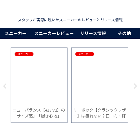
スタッフが実際に履いたスニーカーのレビューとリリース情報
スニーカー
スニーカーレビュー
リリース情報
その他
スニーカー
スニーカー
復刻】
ニューバランス【413 v2】の
リーボック【クラシックレザ
HO
想と
「サイズ感」「履き心地」
ー】は疲れない？口コミ・評
「
「普段使い」を1ヵ月間履い
判やサイズ感を1ヶ月履いて
「
た感想
徹底レビュー
た