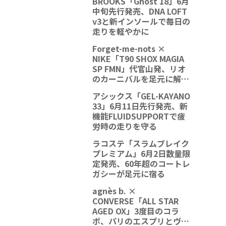
BROOKS「Ghost 18」6月
中旬先行発売、DNA LOFT
v3と新インソールで毎日の
走りを軽やかに
Forget-me-nots ×
NIKE「T90 SHOX MAGIA
SP FMN」代官山発、リオ
のカーニバルを足元に解放
する一足
アシックス「GEL-KAYANO
33」6月11日先行発売、新
機能FLUIDSUPPORTで疲
労時の走りを守る
ラコステ「スラムブレイク
プレミアム」6月2日数量限
定発売、60年超のコートレ
ガシーが足元に宿る
agnès b. ×
CONVERSE「ALL STAR
AGED OX」3度目のコラ
ボ、パリのエスプリとヴィ