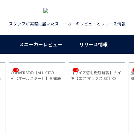
スタッフが実際に履いたスニーカーのレビューとリリース情報
スニーカーレビュー
リリース情報
その他
その他
スニーカー
代 NIKE AIR MOC 1994年の
【シダス】インソール コンフ
NIKE 【
誕生から現代までの軌跡と文
ォート3Dの実力は？ニューバ
名作トレ
化的意義
ランスのインソールと比較し
感想とサ
て分かった違い
刻版）