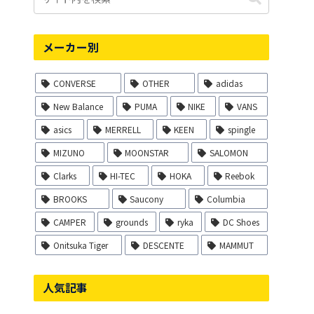
メーカー別
CONVERSE
OTHER
adidas
New Balance
PUMA
NIKE
VANS
asics
MERRELL
KEEN
spingle
MIZUNO
MOONSTAR
SALOMON
Clarks
HI-TEC
HOKA
Reebok
BROOKS
Saucony
Columbia
CAMPER
grounds
ryka
DC Shoes
Onitsuka Tiger
DESCENTE
MAMMUT
人気記事