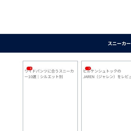
スニーカー
スニーカー
スニーカー
CONVERSEの【ALL STAR
【サイズ感も徹底解説】ナイ
歴
ュ
HI（オールスター）】を徹底
キ【エア マックス SC】の
ス
的に履きやすく改造してみた
「サイズ感」「履き心地」
「普段使い」を1ヵ月間履いた
感想