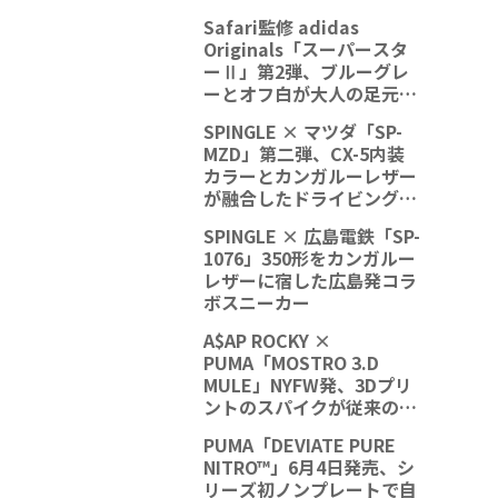
ンテージの質感が融合
Safari監修 adidas
Originals「スーパースタ
ーⅡ」第2弾、ブルーグレ
ーとオフ白が大人の足元を
格上げ
SPINGLE × マツダ「SP-
MZD」第二弾、CX-5内装
カラーとカンガルーレザー
が融合したドライビングシ
ューズ
SPINGLE × 広島電鉄「SP-
1076」350形をカンガルー
レザーに宿した広島発コラ
ボスニーカー
A$AP ROCKY ×
PUMA「MOSTRO 3.D
MULE」NYFW発、3Dプリ
ントのスパイクが従来の概
念を超える
PUMA「DEVIATE PURE
NITRO™」6月4日発売、シ
リーズ初ノンプレートで自