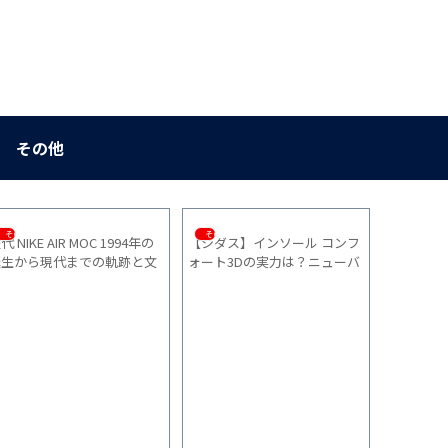
その他
その他
スニーカー
AIR MAGMA】をACGの
とにかく”軽い” スニーカーが
ナイキ【インフィ
ッキングシューズの
欲しい人向け10選
4】の「サイズ感
イズ感をご紹介（復
地」「普段使い」
いた感想