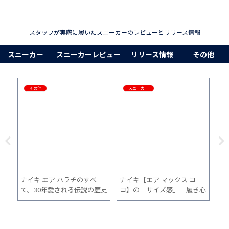
スタッフが実際に履いたスニーカーのレビューとリリース情報
スニーカー
スニーカーレビュー
リリース情報
その他
スニーカー
その他
【ママ必見】ナイキ「Go
愛用スニーカーがNew
【
き心
FlyEase」は本当に買い？1ヶ
Balanceのインソール
す
間
月間、普段使いした正直な口
「Supportive Rebound
ゃ
コミ！
Insole」で激変した件
も