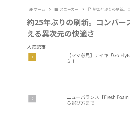
い」を1か月間履
いた感想
ホーム
スニーカー
約25年ぶりの刷新。コ
約25年ぶりの刷新。コンバース
える異次元の快適さ
人気記事
【ママ必見】ナイキ「Go Fl
ミ！
ニューバランス【Fresh Foam
ら選び方まで