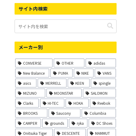
サイト内検索
メーカー別
CONVERSE
OTHER
adidas
New Balance
PUMA
NIKE
VANS
asics
MERRELL
KEEN
spingle
MIZUNO
MOONSTAR
SALOMON
Clarks
HI-TEC
HOKA
Reebok
BROOKS
Saucony
Columbia
CAMPER
grounds
ryka
DC Shoes
Onitsuka Tiger
DESCENTE
MAMMUT