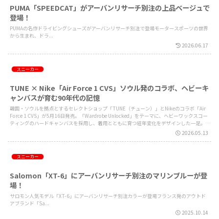
PUMA「SPEEDCAT」がアーバンリサーチ別注の上品ベージュで
登場！
PUMAの名作ドライビングシューズがアーバンリサーチ別注で登場モータースポーツの世界
から生まれ、ドラ...
2026.06.17
スニーカー
TUNE × Nike「Air Force 1 CVS」ソウル発のコラボ、ヘビーキ
ャンバスが育む90年代の記憶
韓国・ソウルを拠点とするセレクトショップ「TUNE（チューン）」とNikeのコラボ「Air
Force 1 CVS」が5月16日発売。「Wardrobe Unlocked」をテーマに、ヘビーワックスコー
ティングのハードキャンバスを採用し、着用とともに育つ経年変化をデザインした一足。日
本ではFrame Gallery TokyoとSNKRSのみで展開。
2026.05.13
スニーカー
Salomon「XT-6」にアーバンリサーチ別注のマリンブルーが登
場！
サロモン人気モデル「XT-6」にアーバンリサーチ別注カラーが登場フランス発のアウトド
アブランド「Sa...
2025.10.14