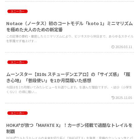
スニーカー
Notace（ノータス）初のコートモデル「koto 1」ミニマリズム
を極めた大人のための新定番
この記事の要約・徹底したミニマリズムにより、ビジネスから休日まで、あらゆるスタイル
を邪魔せず格上げす...
2026.03.11
スニーカー
ムーンスター【810s スチューデンエアロ】の「サイズ感」「履
き心地」「普段使い」を1か月間履いた感想
今回はを1カ月履いてみたレビューをお送りします。を選んだ理由ですが、・幼少（小学生
くらい）の頃に履い...
2025.11.05
スニーカー
HOKA®︎が放つ「MAFATE X」！カーボン搭載で過酷なトレイルを
制覇
HOKA®︎ウルトラトレイルの未来を切り拓く「MAFATE X」を発表：究極のクッション性とパ