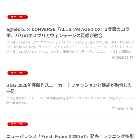
スニーカー
agnès b. × CONVERSE「ALL STAR AGED OX」3度目のコラ
ボ、パリのエスプリとヴィンテージの質感が融合
パリ発「agnès b.（アニエスベー）」とCONVERSEによる3度目のコラボ「ALL STAR AGED
OX」が5月27日発売。ヴィンテージテイストのベースモデルに、ボーダープリントのイン
ソール、ロゴ入りピスネーム、コットン仕様のヒールテープとアニエスベーらしい細部のこ
だわりを詰め込んだネイビーとレッドの2色展開。
2026.05.27
スニーカー
UGG 2026年春新作スニーカー！ファッションと機能が融合した
一足
この記事のポイント・UGG 2026年春の新作スニーカーコレクションは、大胆なボリューム
感と軽量性の...
2026.04.20
スニーカー
ニューバランス『Fresh Foam X 880 v7』発売！ランニング技術