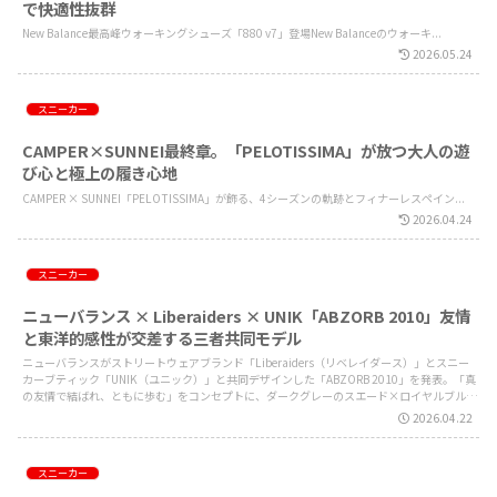
で快適性抜群
New Balance最高峰ウォーキングシューズ「880 v7」登場New Balanceのウォーキ...
2026.05.24
スニーカー
CAMPER×SUNNEI最終章。「PELOTISSIMA」が放つ大人の遊
び心と極上の履き心地
CAMPER × SUNNEI「PELOTISSIMA」が飾る、4シーズンの軌跡とフィナーレスペイン...
2026.04.24
スニーカー
ニューバランス × Liberaiders × UNIK「ABZORB 2010」友情
と東洋的感性が交差する三者共同モデル
ニューバランスがストリートウェアブランド「Liberaiders（リベレイダース）」とスニー
カーブティック「UNIK（ユニック）」と共同デザインした「ABZORB 2010」を発表。「真
の友情で結ばれ、ともに歩む」をコンセプトに、ダークグレーのスエード×ロイヤルブルー
のパネル×グラデーションタンで仕上げた一足。ニューバランス原宿・心斎橋ほかで発売。
2026.04.22
スニーカー