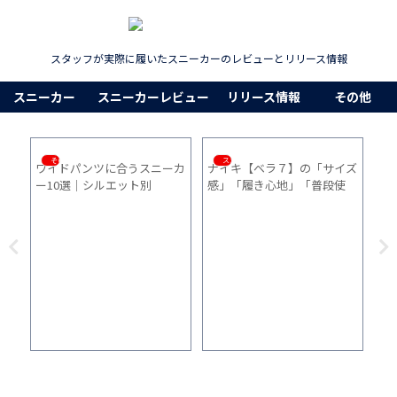
スタッフが実際に履いたスニーカーのレビューとリリース情報
スニーカー
スニーカーレビュー
リリース情報
その他
その他
スニーカー
ワイドパンツに合うスニーカ
ナイキ【ベラ７】の「サイズ
HO
ー10選｜シルエット別
感」「履き心地」「普段使
「
い」を1ヵ月間履いた感想
「
た