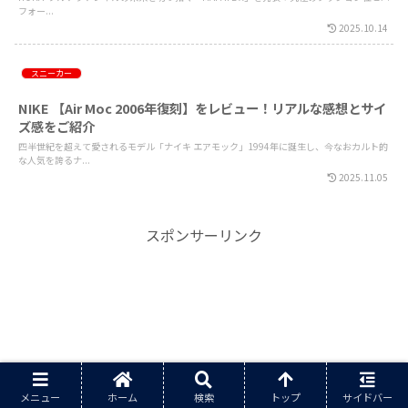
フォー...
2025.10.14
スニーカー
NIKE 【Air Moc 2006年復刻】をレビュー！リアルな感想とサイ
ズ感をご紹介
四半世紀を超えて愛されるモデル「ナイキ エアモック」1994年に誕生し、今なおカルト的
な人気を誇るナ...
2025.11.05
スポンサーリンク
メニュー
ホーム
検索
トップ
サイドバー