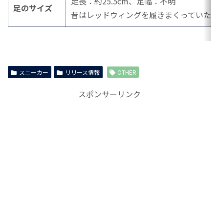
足長：約25.5cm、足幅：不明
足のサイズ
昔はレッドウィングを履きまくっていた
スニーカー
リリース情報
OTHER
スポンサーリンク