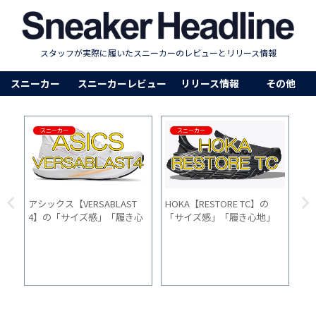
スタッフが実際に履いたスニーカーのレビューとリリース情報
スニーカー
スニーカーレビュー
リリース情報
その他
スニーカー
スニーカー
ニューバランス
【サイズ感も徹底解説】ナイ
【
」
【DynaSoft（ダイナソフ
キ【エア マックス SC】の
く
い
ト） 900 v2】レビュー！初
「サイズ感」「履き心地」
選
心者にもおすすめのコスパ最
「普段使い」を1ヵ月間履い
強モデル
た感想