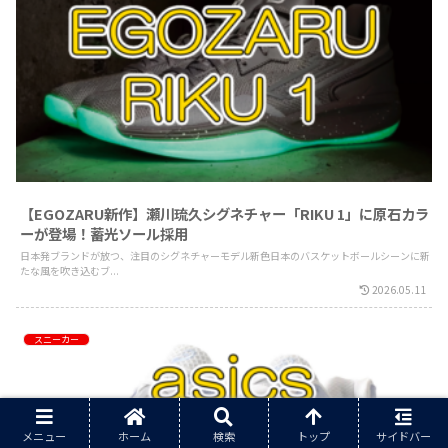
【EGOZARU新作】瀬川琉久シグネチャー「RIKU 1」に原石カラ
ーが登場！蓄光ソール採用
日本発ブランドが放つ、注目のシグネチャーモデル新色日本のバスケットボールシーンに新
たな風を吹き込むブ...
2026.05.11
スニーカー
メニュー
ホーム
検索
トップ
サイドバー