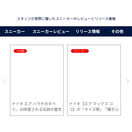
スタッフが実際に履いたスニーカーのレビューとリリース情報
スニーカー
スニーカーレビュー
リリース情報
その他
その他
スニーカー
ナイキ エア ハラチのすべ
ナイキ【エア マックス コ
ニ
て。30年愛される伝説の歴史
コ】の「サイズ感」「履き心
Fo
」
からサイズ感、履き心地、コ
地」「普段使い」を1ヵ月間
レ
い
ーデまで
履いた感想
地