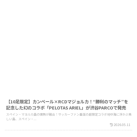
【10足限定】カンペール×RCDマジョルカ！“勝利のマッチ”を
記念した幻のコラボ「PELOTAS ARIEL」が渋谷PARCOで発売
スペイン・マヨルカ島の情熱が融合！サッカーファン垂涎の超限定コラボ地中海に浮かぶ美
しい島、スペイン・...
2026.05.11