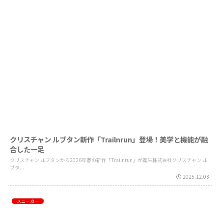
クリスチャン ルブタン新作「Trailnrun」登場！美学と機能が融
合した一足
クリスチャン ルブタンから2026年春の新作「Trailnrun」が誕生株式会社クリスチャン ル
ブタ...
2025.12.03
スニーカー