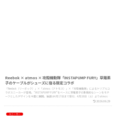
Reebok × atmos × 攻殻機動隊「INSTAPUMP FURY」草薙素
子のケーブルがシューズに宿る限定コラボ
「Reebok（リーボック）」×「atmos（アトモス）」×「攻殻機動隊」によるトリプルコ
ラボスニーカーが登場。"INSTAPUMP FURY"をベースに草薙素子の象徴的なシーンをモチ
ーフとしたデザインを全面に展開。抽選は4月17日まで受付、4月18日（土）よりatmos各
店およびatmosオンラインショップにて発売。
2026.06.29
スニーカー