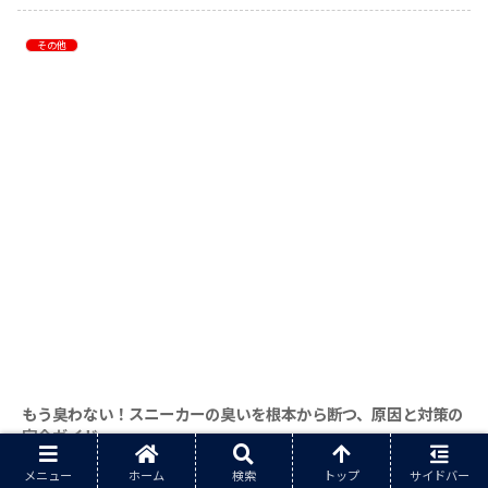
その他
もう臭わない！スニーカーの臭いを根本から断つ、原因と対策の
完全ガイド
お気に入りのスニーカーを履いて気分良く出かけたのに、ふとした瞬間に漂う「あの臭
メニュー
ホーム
検索
トップ
サイドバー
い」。友人宅や飲食店の...