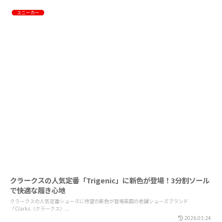
スニーカー
クラークスの人気定番「Trigenic」に新色が登場！3分割ソール
で快適な履き心地
クラークスの人気定番シューズに待望の新色が登場英国の老舗シューズブランド
「Clarks（クラークス）...
2026.03.24