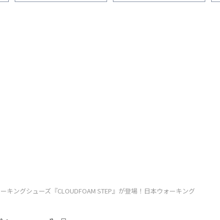
し
感」「履き心地」「普段使
地」「普段使い」を1ヵ月間履
い」を1ヵ月間履いた感想
いた感想
キングシューズ『CLOUDFOAM STEP』が登場！日本ウォーキング