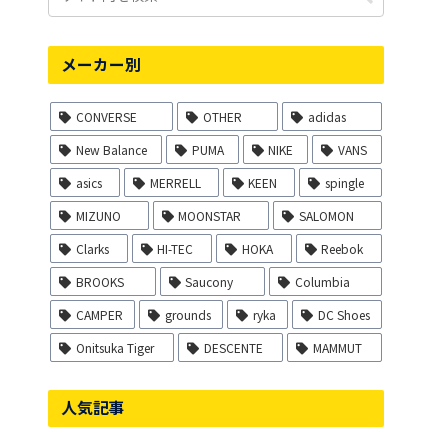
メーカー別
CONVERSE
OTHER
adidas
New Balance
PUMA
NIKE
VANS
asics
MERRELL
KEEN
spingle
MIZUNO
MOONSTAR
SALOMON
Clarks
HI-TEC
HOKA
Reebok
BROOKS
Saucony
Columbia
CAMPER
grounds
ryka
DC Shoes
Onitsuka Tiger
DESCENTE
MAMMUT
人気記事