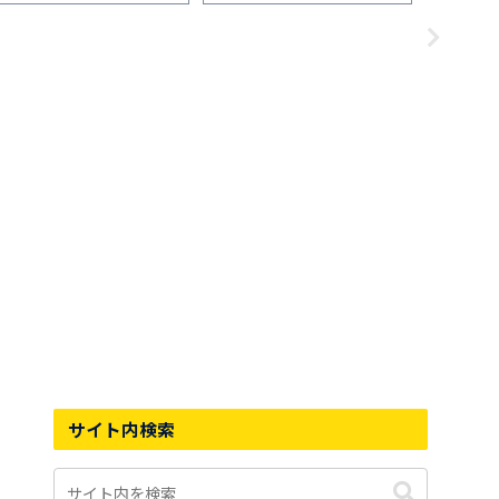
心地」「普段使い」を1ヵ月間
おしゃれに快適【選び方ガイ
「普段使
履いた感想
ド付】
感想
サイト内検索