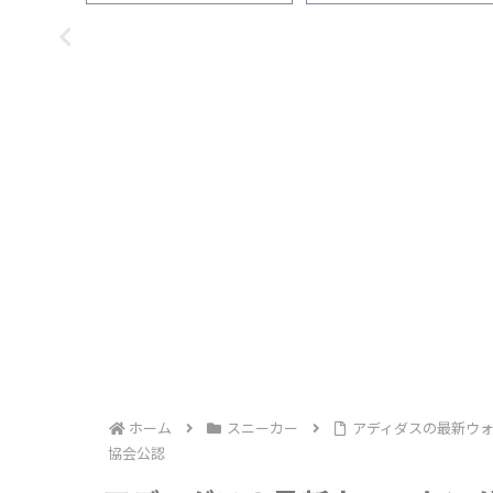
「サイズ感」「履き心地」
ランスのインソールと比較
「普段使い」を1ヵ月間履いた
て分かった違い
感想
ホーム
スニーカー
アディダスの最新ウォー
協会公認