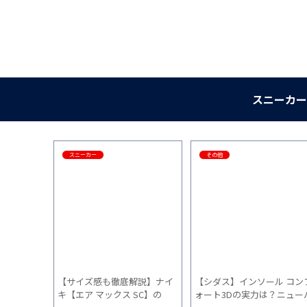
スニーカー
スニーカー
その他
】NIKE
【サイズ感も徹底解説】ナイ
【シダス】インソール コン
感と履き心
キ【エア マックス SC】の
ォート3Dの実力は？ニュー