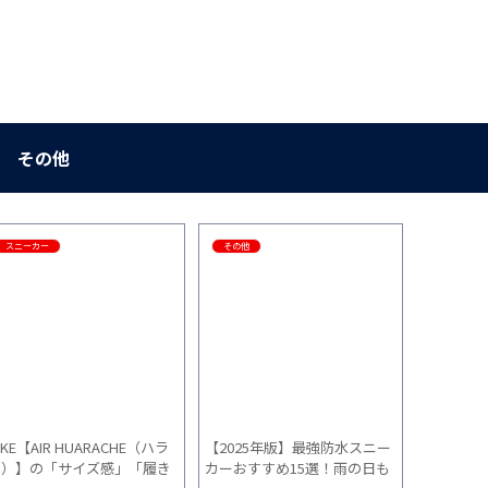
その他
スニーカー
その他
スニーカー
IKE【AIR HUARACHE（ハラ
【2025年版】最強防水スニー
ニューバラ
チ）】の「サイズ感」「履き
カーおすすめ15選！雨の日も
「サイズ