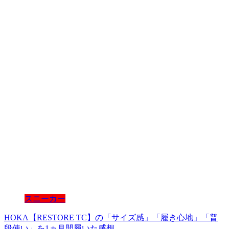
スニーカー
HOKA【RESTORE TC】の「サイズ感」「履き心地」「普
段使い」を1ヵ月間履いた感想