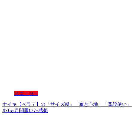
スニーカー
ナイキ【ベラ７】の「サイズ感」「履き心地」「普段使い」
を1ヵ月間履いた感想