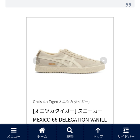
Onitsuka Tiger(オニツカタイガー)
[オニツカタイガー] スニーカー 
MEXICO 66 DELEGATION VANILL
A/CREAM 29.0 cm
メニュー
ホーム
検索
トップ
サイドバー
1183C344