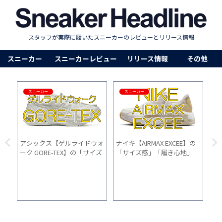
スタッフが実際に履いたスニーカーのレビューとリリース情報
スニーカー
スニーカーレビュー
リリース情報
その他
その他
その他
の
とにかく”軽い” スニーカー
【2025年版】最強防水スニ
DE
」
が欲しい人向け10選
ーカーおすすめ15選！雨の日
の
い
もおしゃれに快適【選び方ガ
「
イド付】
た