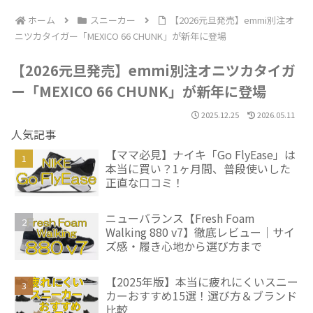
ホーム
スニーカー
【2026元旦発売】emmi別注オ
ニツカタイガー「MEXICO 66 CHUNK」が新年に登場
【2026元旦発売】emmi別注オニツカタイガ
ー「MEXICO 66 CHUNK」が新年に登場
2025.12.25
2026.05.11
人気記事
【ママ必見】ナイキ「Go FlyEase」は
本当に買い？1ヶ月間、普段使いした
正直な口コミ！
ニューバランス【Fresh Foam
Walking 880 v7】徹底レビュー｜サイ
ズ感・履き心地から選び方まで
【2025年版】本当に疲れにくいスニー
カーおすすめ15選！選び方＆ブランド
比較