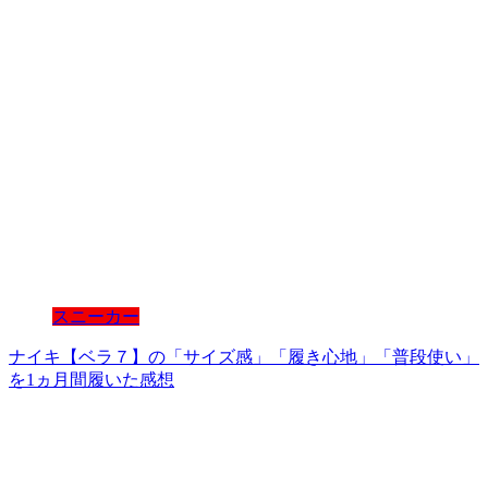
スニーカー
ナイキ【ベラ７】の「サイズ感」「履き心地」「普段使い」
を1ヵ月間履いた感想