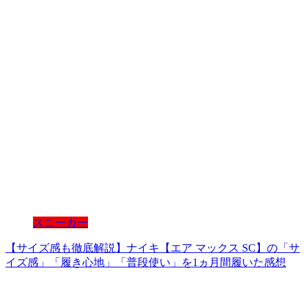
スニーカー
【サイズ感も徹底解説】ナイキ【エア マックス SC】の「サ
イズ感」「履き心地」「普段使い」を1ヵ月間履いた感想