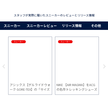
スタッフが実際に履いたスニーカーのレビューとリリース情報
スニーカー
スニーカーレビュー
リリース情報
その他
スニーカー
スニーカー
ハラ
アシックス【ゲルライドウォ
NIKE 【AIR MAGMA】をACG
【
履き
ーク GORE-TEX】の「サイズ
の名作トレッキングシューズ
す
月
感」「履き心地」「普段使
の感想とサイズ感をご紹介
ゃ
い」を1ヵ月間履いた感想
（復刻版）
も