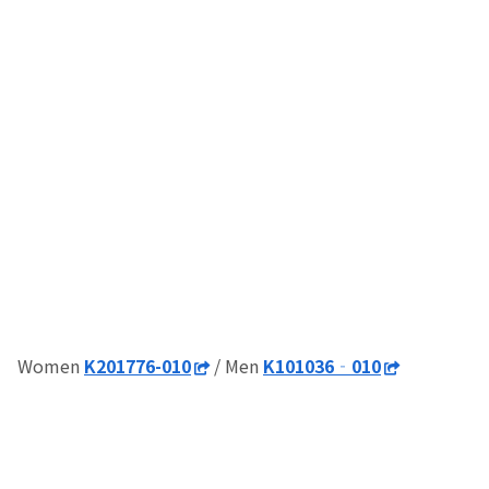
Women
K201776-010
/ Men
K101036‐010