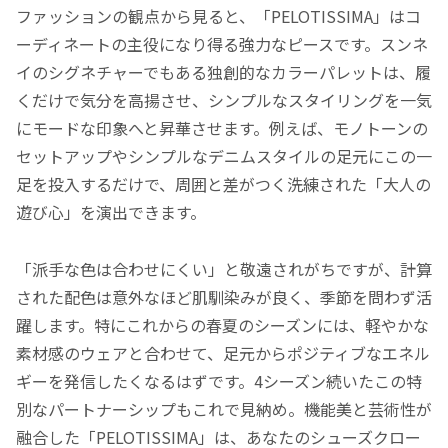
ファッションの観点から見ると、「PELOTISSIMA」はコ
ーディネートの主役になり得る強力なピースです。スンネ
イのシグネチャーでもある独創的なカラーパレットは、履
くだけで気分を高揚させ、シンプルなスタイリングを一気
にモードな印象へと昇華させます。例えば、モノトーンの
セットアップやシンプルなデニムスタイルの足元にこの一
足を投入するだけで、周囲と差がつく洗練された「大人の
遊び心」を演出できます。
「派手な色は合わせにくい」と敬遠されがちですが、計算
された配色は意外なほど肌馴染みが良く、季節を問わず活
躍します。特にこれからの春夏のシーズンには、軽やかな
素材感のウェアと合わせて、足元からポジティブなエネル
ギーを発信したくなるはずです。4シーズン続いたこの特
別なパートナーシップもこれで見納め。機能美と芸術性が
融合した「PELOTISSIMA」は、あなたのシューズクロー