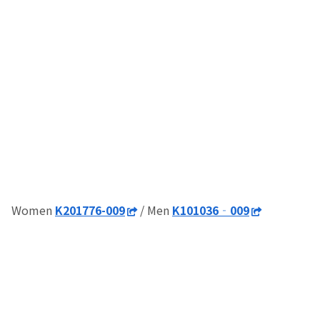
Women
K201776-009
/ Men
K101036‐009