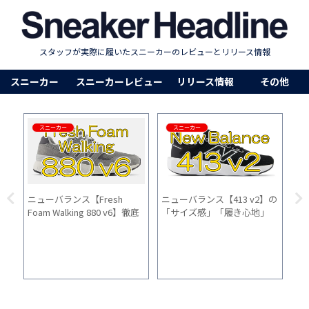
スタッフが実際に履いたスニーカーのレビューとリリース情報
スニーカー
スニーカーレビュー
リリース情報
その他
スニーカー
その他
h
ニューバランス【413 v2】の
“脱ぎ履きしやすさ”重視のス
6】徹底
「サイズ感」「履き心地」
ニーカー10選｜子育てママパ
履き心
「普段使い」を1ヵ月間履い
パ・妊婦さんにおすすめのス
た感想
リッポン系を紹介