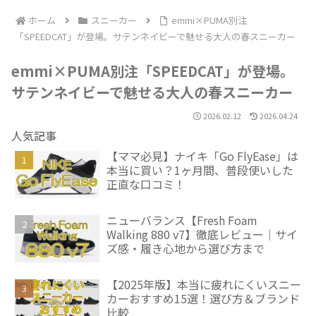
ホーム
スニーカー
emmi×PUMA別注
「SPEEDCAT」が登場。サテンネイビーで魅せる大人の春スニーカー
emmi×PUMA別注「SPEEDCAT」が登場。
サテンネイビーで魅せる大人の春スニーカー
2026.02.12
2026.04.24
人気記事
【ママ必見】ナイキ「Go FlyEase」は
本当に買い？1ヶ月間、普段使いした
正直な口コミ！
ニューバランス【Fresh Foam
Walking 880 v7】徹底レビュー｜サイ
ズ感・履き心地から選び方まで
【2025年版】本当に疲れにくいスニー
カーおすすめ15選！選び方＆ブランド
比較