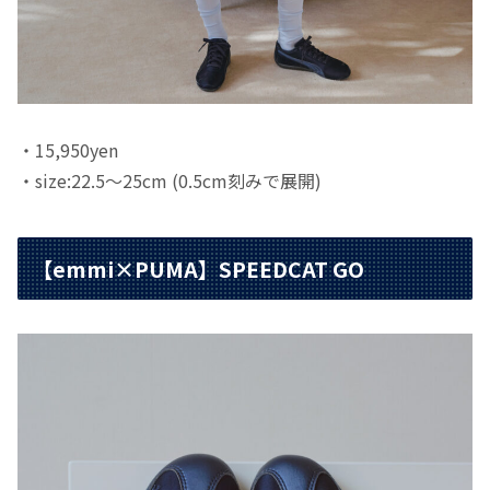
・15,950yen
・size:22.5～25cm (0.5cm刻みで展開)
【emmi×PUMA】SPEEDCAT GO