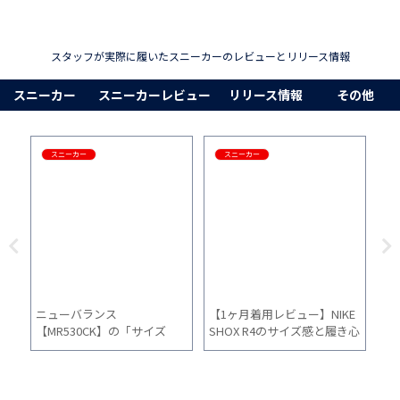
スタッフが実際に履いたスニーカーのレビューとリリース情報
スニーカー
スニーカーレビュー
リリース情報
その他
スニーカー
スニーカー
ニューバランス
【1ヶ月着用レビュー】NIKE
CO
1ヶ
【MR530CK】の「サイズ
SHOX R4のサイズ感と履き心
H
な口
感」「履き心地」「普段使
地を徹底解説！
的
い」を1か月間履いた感想