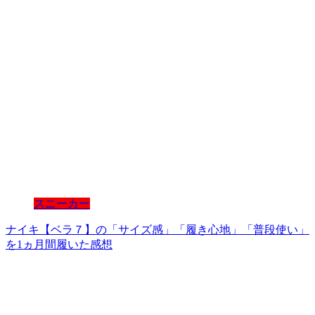
スニーカー
ナイキ【ベラ７】の「サイズ感」「履き心地」「普段使い」
を1ヵ月間履いた感想