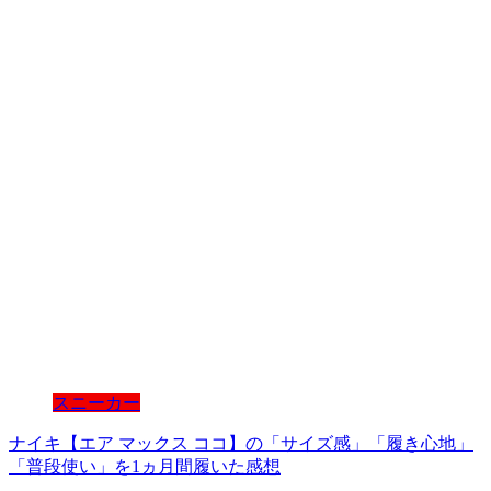
スニーカー
ナイキ【エア マックス ココ】の「サイズ感」「履き心地」
「普段使い」を1ヵ月間履いた感想