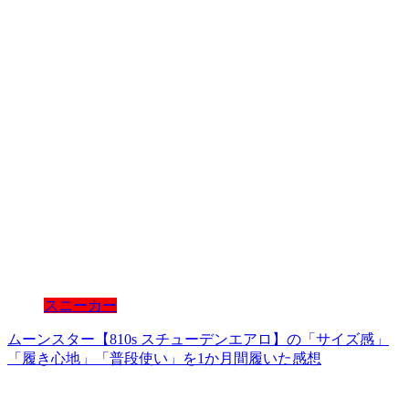
スニーカー
ムーンスター【810s スチューデンエアロ】の「サイズ感」
「履き心地」「普段使い」を1か月間履いた感想