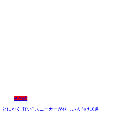
その他
とにかく”軽い” スニーカーが欲しい人向け10選