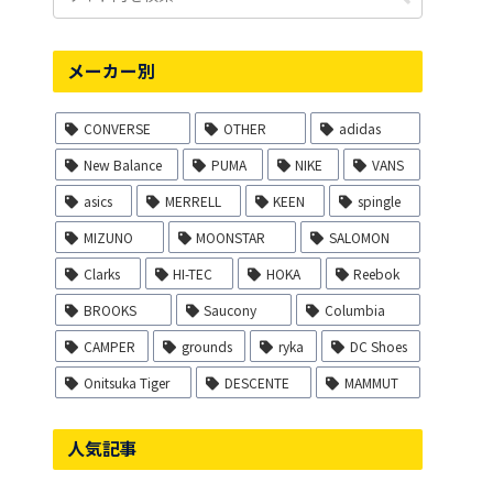
メーカー別
CONVERSE
OTHER
adidas
New Balance
PUMA
NIKE
VANS
asics
MERRELL
KEEN
spingle
MIZUNO
MOONSTAR
SALOMON
Clarks
HI-TEC
HOKA
Reebok
BROOKS
Saucony
Columbia
CAMPER
grounds
ryka
DC Shoes
Onitsuka Tiger
DESCENTE
MAMMUT
人気記事