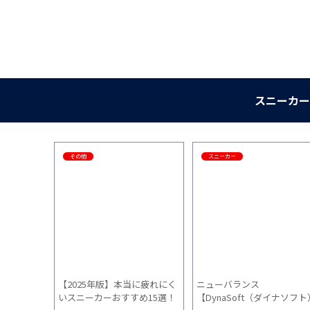
スニーカー
その他
スニーカー
 TC】の「サ
【2025年版】本当に疲れにく
ニューバランス
地」「普段
いスニーカーおすすめ15選！
【DynaSoft（ダイナソフト