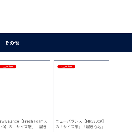
その他
スニーカー
スニーカー
スニーカー
ew Balance【Fresh Foam X
ニューバランス【MR530CK】
【サイズ
440】の「サイズ感」「履き
の「サイズ感」「履き心地」
キ【エア 