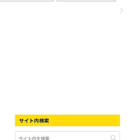
心地」「普段使い」を1ヵ月間
「普段使い」を1か月間履いた
「サイズ
履いた感想
感想
「普段使
感想
サイト内検索