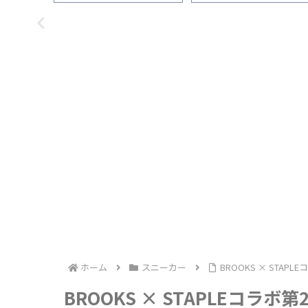
いた感想
選び方＆ブランド比較
900 v2】レビュー！初心者
もおすすめのコスパ最強モ
ル
ホーム
スニーカー
BROOKS × STAPL
BROOKS × STAPLEコラボ