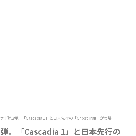
に
い」を1ヵ月間履いた感想
的に履きやすく改造してみた
デ
Eコラボ第2弾。「Cascadia 1」と日本先行の「Ghost Trail」が登場
第2弾。「Cascadia 1」と日本先行の