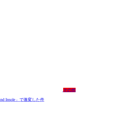
その他
und Insole」で激変した件