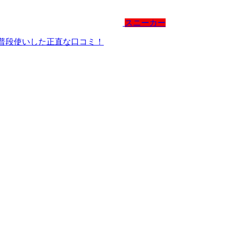
スニーカー
間、普段使いした正直な口コミ！