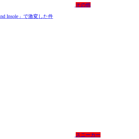
その他
und Insole」で激変した件
スニーカー