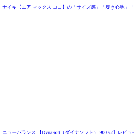
ナイキ【エア マックス ココ】の「サイズ感」「履き心地」
ニューバランス 【DynaSoft（ダイナソフト） 900 v2