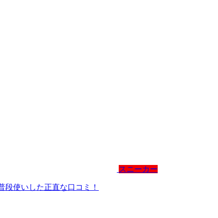
スニーカー
間、普段使いした正直な口コミ！