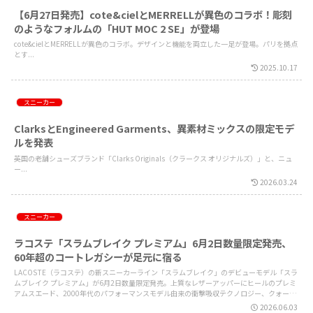
【6月27日発売】cote&cielとMERRELLが異色のコラボ！彫刻
のようなフォルムの「HUT MOC 2 SE」が登場
cote&cielとMERRELLが異色のコラボ。デザインと機能を両立した一足が登場。パリを拠点
とす...
2025.10.17
スニーカー
ClarksとEngineered Garments、異素材ミックスの限定モデ
ルを発表
英国の老舗シューズブランド「Clarks Originals（クラークス オリジナルズ）」と、ニュ
ー...
2026.03.24
スニーカー
ラコステ「スラムブレイク プレミアム」6月2日数量限定発売、
60年超のコートレガシーが足元に宿る
LACOSTE（ラコステ）の新スニーカーライン「スラムブレイク」のデビューモデル「スラ
ムブレイク プレミアム」が6月2日数量限定発売。上質なレザーアッパーにヒールのプレミ
アムスエード、2000年代のパフォーマンスモデル由来の衝撃吸収テクノロジー、クォータ
ーのメタル製ワニを搭載。LACOSTE原宿・心斎橋店と公式オンラインストアにて展開。
2026.06.03