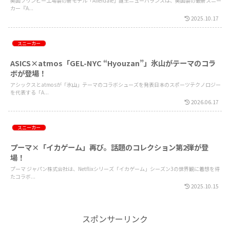
英国フリンビー工場製の新モデル「Allerdale」誕生ニューバランスは、英国製の最新スニー
カー『A...
2025.10.17
スニーカー
ASICS×atmos「GEL-NYC “Hyouzan”」氷山がテーマのコラ
ボが登場！
アシックスとatmosが「氷山」テーマのコラボシューズを発表日本のスポーツテクノロジー
を代表する「A...
2026.06.17
スニーカー
プーマ×「イカゲーム」再び。話題のコレクション第2弾が登
場！
プーマ ジャパン株式会社は、Netflixシリーズ「イカゲーム」シーズン3の世界観に着想を得
たコラボ...
2025.10.15
スポンサーリンク