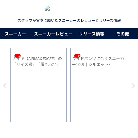
スタッフが実際に履いたスニーカーのレビューとリリース情報
スニーカー
スニーカーレビュー
リリース情報
その他
スニーカー
その他
ン
ナイキ【AIRMAX EXCEE】の
ワイドパンツに合うスニーカ
【
ュ
「サイズ感」「履き心地」
ー10選｜シルエット別
ー
と比
「普段使い」を2ヵ月間履い
も
た感想
イ