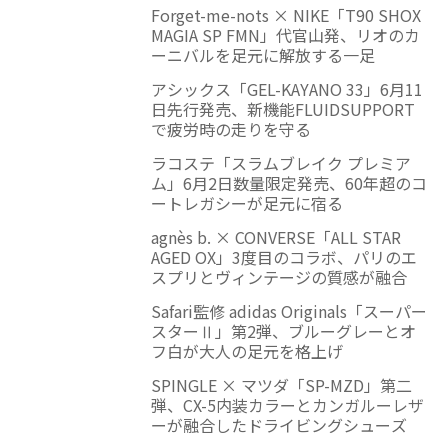
Forget-me-nots × NIKE「T90 SHOX
MAGIA SP FMN」代官山発、リオのカ
ーニバルを足元に解放する一足
アシックス「GEL-KAYANO 33」6月11
日先行発売、新機能FLUIDSUPPORT
で疲労時の走りを守る
ラコステ「スラムブレイク プレミア
ム」6月2日数量限定発売、60年超のコ
ートレガシーが足元に宿る
agnès b. × CONVERSE「ALL STAR
AGED OX」3度目のコラボ、パリのエ
スプリとヴィンテージの質感が融合
Safari監修 adidas Originals「スーパー
スターⅡ」第2弾、ブルーグレーとオ
フ白が大人の足元を格上げ
SPINGLE × マツダ「SP-MZD」第二
弾、CX-5内装カラーとカンガルーレザ
ーが融合したドライビングシューズ