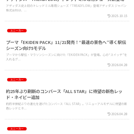
アディダス史上初のトレッドミル専用シューズ「TREADFLOW」登場アディダス ジャパン
株式会社は、...
2025.10.15
スニーカー
プーマ「EKIDEN PACK」11/21発売！“最速の景色へ”導く駅伝
シーズン向け5モデル
プーマから駅伝・マラソンシーズンに向けた「EKIDEN PACK」が登場。心の“スイッチ”を
入れるグ...
2026.04.28
スニーカー
約25年ぶり刷新のコンバース「ALL STAR」に待望の新色レッ
ド・ネイビー追加
約四半世紀ぶりの進化を遂げたコンバース「ALL STAR」。リニューアルモデルに待望の新
色レッドとネ...
2026.04.28
スニーカー