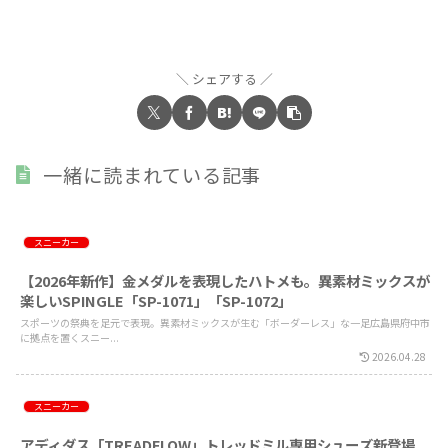
シェアする
一緒に読まれている記事
スニーカー
【2026年新作】金メダルを表現したハトメも。異素材ミックスが
楽しいSPINGLE「SP-1071」「SP-1072」
スポーツの祭典を足元で表現。異素材ミックスが生む「ボーダーレス」な一足広島県府中市
に拠点を置くスニー...
2026.04.28
スニーカー
アディダス「TREADFLOW」トレッドミル専用シューズ新登場